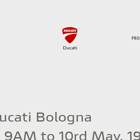
PRO
Ducati
Ducati Bologna
, 9AM to 10rd May, 