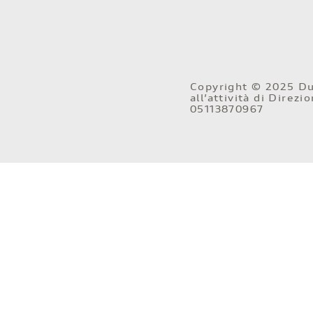
Copyright © 2025 Duc
all’attività di Direz
05113870967